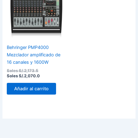
Soles
Soles
S/.2,173.5.
S/.2,070.0.
Behringer PMP4000
Mezclador amplificado de
16 canales y 1600W
Soles S/.
2,173.5
Soles S/.
2,070.0
Añadir al carrito