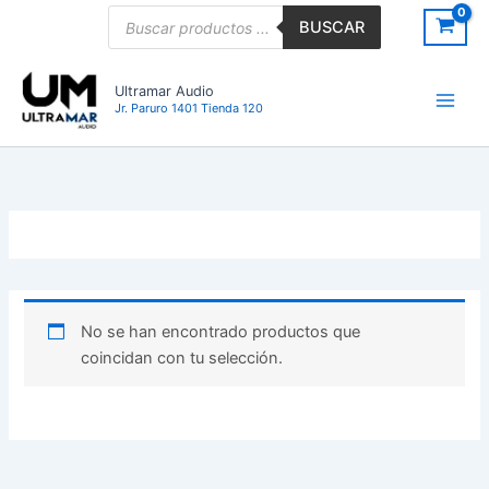
Ir
Búsqueda
BUSCAR
de
al
productos
contenido
Ultramar Audio
Jr. Paruro 1401 Tienda 120
No se han encontrado productos que
coincidan con tu selección.