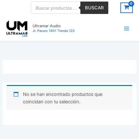
Ir
Búsqueda
BUSCAR
de
al
productos
contenido
Ultramar Audio
Jr. Paruro 1401 Tienda 120
No se han encontrado productos que
coincidan con tu selección.