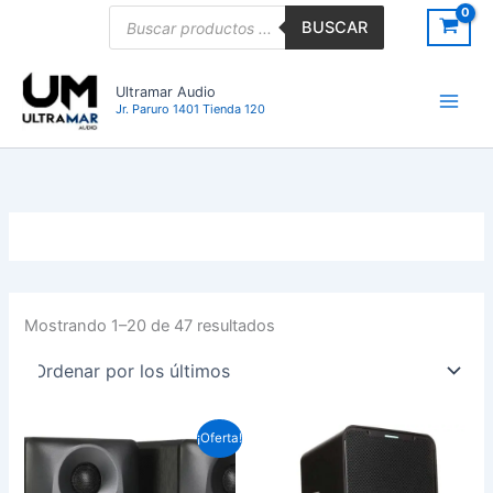
Ordenado
Ir
Búsqueda
por
BUSCAR
de
los
al
últimos
productos
contenido
Ultramar Audio
Jr. Paruro 1401 Tienda 120
Mostrando 1–20 de 47 resultados
El
El
¡Oferta!
precio
precio
original
actual
era:
es: