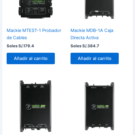
Mackie MTEST-1 Probador
Mackie MDB-1A Caja
de Cables
Directa Activa
Soles S/.
179.4
Soles S/.
384.7
Añadir al carrito
Añadir al carrito