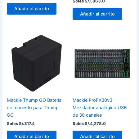
Soles S/.
1,863.0
Añadir al carrito
Añadir al carrito
Mackie Thump GO Batería
Mackie ProFX30v3
de repuesto para Thump
Mezclador analógico USB
GO
de 30 canales
Soles S/.
317.4
Soles S/.
4,278.0
Añadir al carrito
Añadir al carrito