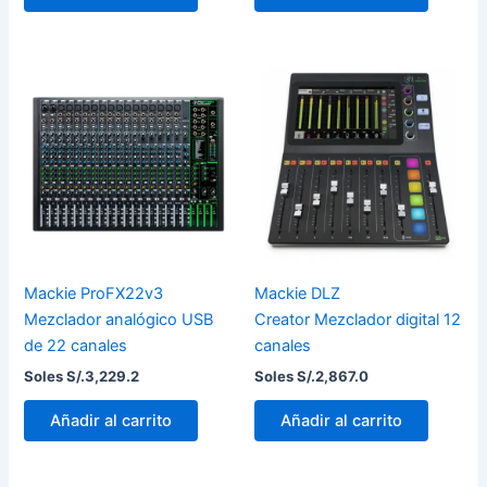
Mackie ProFX22v3
Mackie DLZ
Mezclador analógico USB
Creator Mezclador digital 12
de 22 canales
canales
Soles S/.
3,229.2
Soles S/.
2,867.0
Añadir al carrito
Añadir al carrito