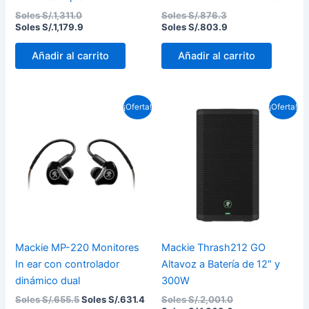
Soles S/.
1,311.0
Soles S/.
876.3
Soles S/.
1,179.9
Soles S/.
803.9
Añadir al carrito
Añadir al carrito
El
El
El
El
¡Oferta!
¡Oferta!
precio
precio
precio
precio
original
actual
original
actual
era:
es:
era:
es:
Soles
Soles
Soles
Soles
S/.655.5.
S/.631.4.
S/.2,001.0.
S/.1,863.0.
Mackie MP-220 Monitores
Mackie Thrash212 GO
In ear con controlador
Altavoz a Batería de 12″ y
dinámico dual
300W
Soles S/.
655.5
Soles S/.
631.4
Soles S/.
2,001.0