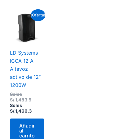
El
El
¡Oferta!
precio
precio
original
actual
era:
es:
Soles
Soles
S/.1,483.5.
S/.1,466.3.
LD Systems
ICOA 12 A
Altavoz
activo de 12″
1200W
Soles
S/.
1,483.5
Soles
S/.
1,466.3
Añadir
al
carrito