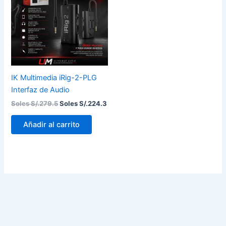
Soles
Soles
S/.279.5.
S/.224.3.
IK Multimedia iRig-2-PLG
Interfaz de Audio
Soles S/.
279.5
Soles S/.
224.3
Añadir al carrito