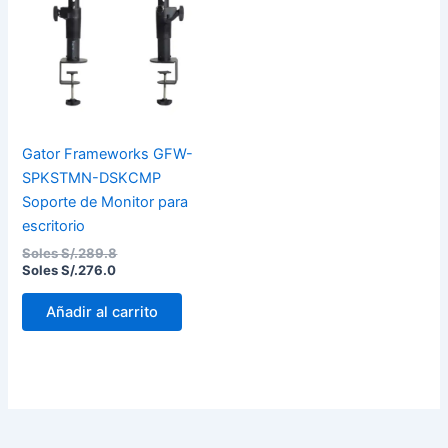
Soles
Soles
S/.276.0.
S/.289.8.
Gator Frameworks GFW-
SPKSTMN-DSKCMP
Soporte de Monitor para
escritorio
Soles S/.
289.8
Soles S/.
276.0
Añadir al carrito