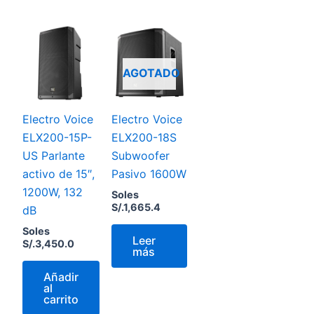
AGOTADO
Electro Voice
Electro Voice
ELX200-15P-
ELX200-18S
US Parlante
Subwoofer
activo de 15″,
Pasivo 1600W
1200W, 132
Soles
S/.
1,665.4
dB
Soles
Leer
S/.
3,450.0
más
Añadir
al
carrito