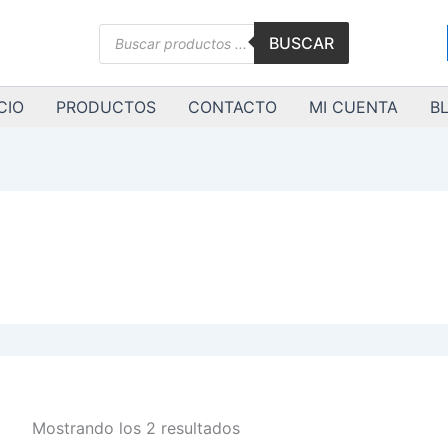
Ordenado
por
Búsqueda
los
BUSCAR
de
últimos
productos
CIO
PRODUCTOS
CONTACTO
MI CUENTA
B
Mostrando los 2 resultados