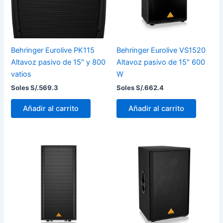
Behringer Eurolive PK115
Behringer Eurolive VS1520
Altavoz pasivo de 15″ y 800
Altavoz pasivo de 15″ 600
vatios
W
Soles S/.
569.3
Soles S/.
662.4
Añadir al carrito
Añadir al carrito