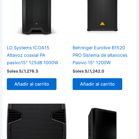
LD Systems ICOA15
Behringer Eurolive B1520
Altavoz coaxial PA
PRO Sistema de altavoces
pasivo15″ 125dB 1000W
Pasivo 15″ 1200W
Soles S/.
1,276.5
Soles S/.
1,242.0
Añadir al carrito
Añadir al carrito