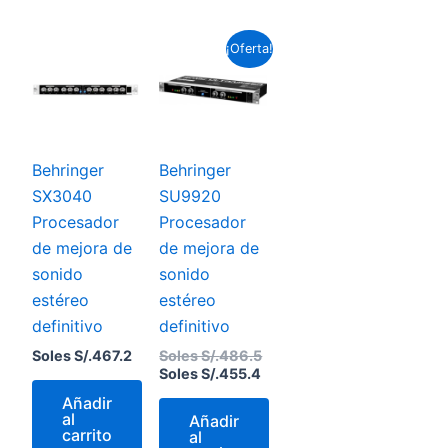
El
El
¡Oferta!
precio
precio
actual
original
es:
era:
Soles
Soles
S/.455.4.
S/.486.5.
Behringer
Behringer
SX3040
SU9920
Procesador
Procesador
de mejora de
de mejora de
sonido
sonido
estéreo
estéreo
definitivo
definitivo
Soles S/.
467.2
Soles S/.
486.5
Soles S/.
455.4
Añadir
al
Añadir
carrito
al