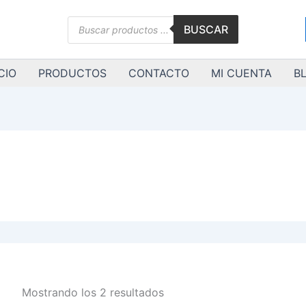
Ordenado
por
Búsqueda
los
BUSCAR
de
últimos
productos
CIO
PRODUCTOS
CONTACTO
MI CUENTA
B
Mostrando los 2 resultados