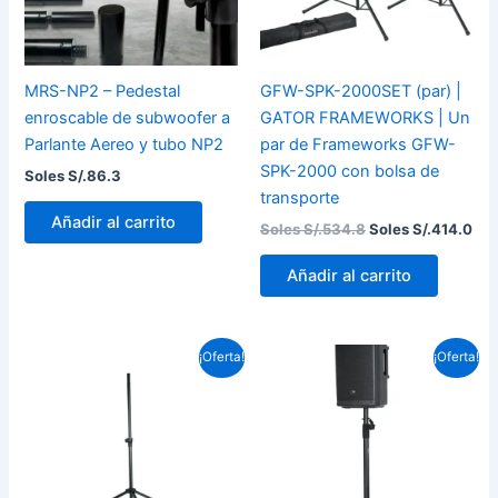
MRS-NP2 – Pedestal
GFW-SPK-2000SET (par) |
enroscable de subwoofer a
GATOR FRAMEWORKS | Un
Parlante Aereo y tubo NP2
par de Frameworks GFW-
SPK-2000 con bolsa de
Soles S/.
86.3
transporte
Añadir al carrito
Soles S/.
534.8
Soles S/.
414.0
Añadir al carrito
El
El
El
El
¡Oferta!
¡Oferta!
precio
precio
precio
prec
actual
original
original
actu
es:
era:
era:
es:
Soles
Soles
Soles
Sole
S/.220.8.
S/.293.3.
S/.134.6.
S/.86