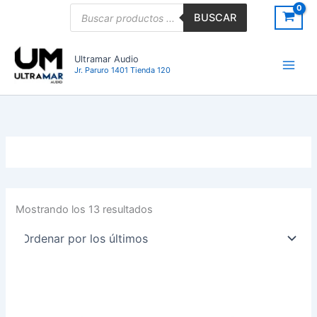
Ordenado
Ir
Búsqueda
por
BUSCAR
de
los
al
últimos
productos
contenido
Ultramar Audio
Jr. Paruro 1401 Tienda 120
Mostrando los 13 resultados