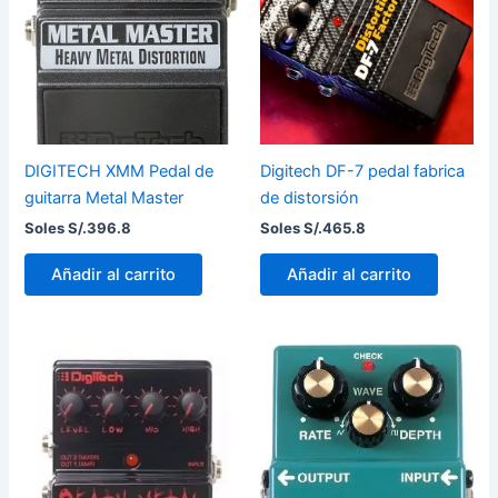
DIGITECH XMM Pedal de
Digitech DF-7 pedal fabrica
guitarra Metal Master
de distorsión
Soles S/.
396.8
Soles S/.
465.8
Añadir al carrito
Añadir al carrito