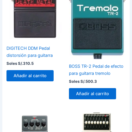
DIGITECH DDM Pedal
distorsión para guitarra
Soles S/.
310.5
BOSS TR-2 Pedal de efecto
para guitarra tremolo
Añadir al carrito
Soles S/.
500.3
Añadir al carrito