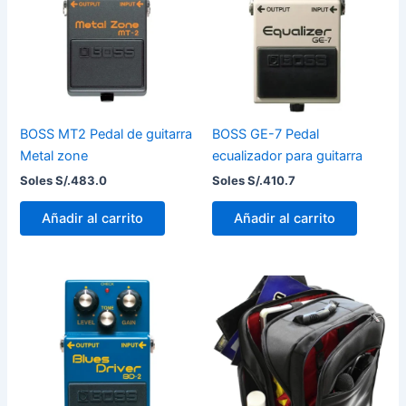
BOSS MT2 Pedal de guitarra
BOSS GE-7 Pedal
Metal zone
ecualizador para guitarra
Soles S/.
483.0
Soles S/.
410.7
Añadir al carrito
Añadir al carrito