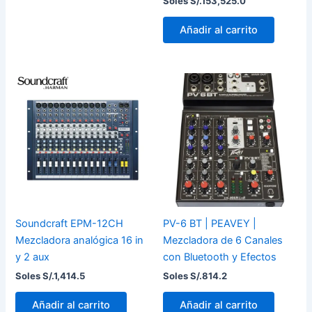
Soles S/.
153,525.0
Añadir al carrito
Soundcraft EPM-12CH
PV-6 BT | PEAVEY |
Mezcladora analógica 16 in
Mezcladora de 6 Canales
y 2 aux
con Bluetooth y Efectos
Soles S/.
1,414.5
Soles S/.
814.2
Añadir al carrito
Añadir al carrito