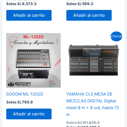
Soles S/.
8,573.3
Soles S/.
569.3
Añadir al carrito
Añadir al carrito
El
El
¡Oferta!
precio
precio
original
actual
era:
es:
Soles
Soles
S/.161,805.0.
S/.153,525.0.
SOOOM ML-1202D
YAMAHA CL5 MESA DE
MEZCLAS DIGITAL Digital
Soles S/.
765.9
mixer 8 in + 8 out, hasta 72
Añadir al carrito
in
Soles S/.
161,805.0