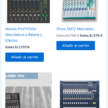
Mackie ProFX10Go
Show XM12 Mezclador
Mezcladora a Batería y
Soles S/.
759.0
Soles S/.
379.5
Efectos
Añadir al carrito
Soles S/.
1,707.8
Añadir al carrito