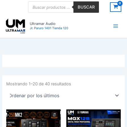
Ordenado
Ir
Búsqueda
por
BUSCAR
de
los
al
últimos
productos
contenido
Ultramar Audio
Jr. Paruro 1401 Tienda 120
Mostrando 1–20 de 40 resultados