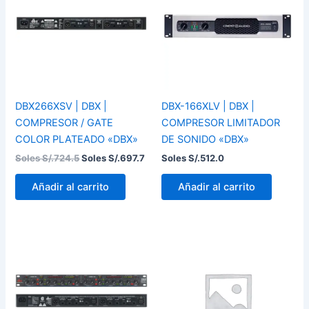
Soles
Soles
S/.724.5.
S/.697.7.
DBX266XSV | DBX |
DBX-166XLV | DBX |
COMPRESOR / GATE
COMPRESOR LIMITADOR
COLOR PLATEADO «DBX»
DE SONIDO «DBX»
Soles S/.
724.5
Soles S/.
697.7
Soles S/.
512.0
Añadir al carrito
Añadir al carrito