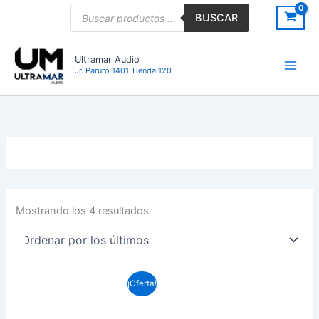
Ordenado
Ir
Búsqueda
por
BUSCAR
de
los
al
últimos
productos
contenido
Ultramar Audio
Jr. Paruro 1401 Tienda 120
Mostrando los 4 resultados
El
El
¡Oferta!
precio
precio
original
actual
era:
es: