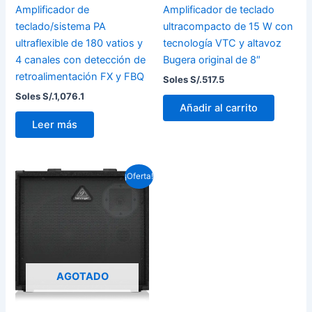
Amplificador de
Amplificador de teclado
teclado/sistema PA
ultracompacto de 15 W con
ultraflexible de 180 vatios y
tecnología VTC y altavoz
4 canales con detección de
Bugera original de 8″
retroalimentación FX y FBQ
Soles S/.
517.5
Soles S/.
1,076.1
Añadir al carrito
Leer más
El
El
¡Oferta!
precio
precio
original
actual
era:
es:
Soles
Soles
S/.1,124.7.
S/.1,104.0.
AGOTADO