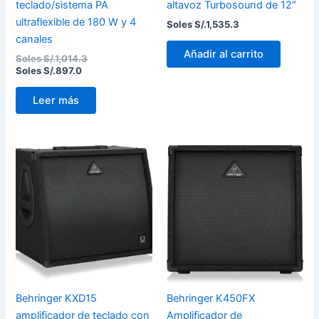
teclado/sistema PA
altavoz Turbosound de 12″
ultraflexible de 180 W y 4
Soles S/.
1,535.3
canales
Añadir al carrito
Soles S/.
1,014.3
Soles S/.
897.0
Leer más
Behringer KXD15
Behringer K450FX
amplificador de teclado con
Amplificador de