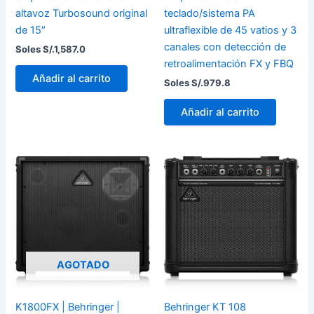
altavoz Turbosound original
teclado/sistema PA
de 15″
ultraflexible de 45 vatios y 3
canales con detección de
Soles S/.
1,587.0
retroalimentación FX y FBQ
Añadir al carrito
Soles S/.
979.8
Añadir al carrito
AGOTADO
K1800FX | Behringer |
Behringer KT 108