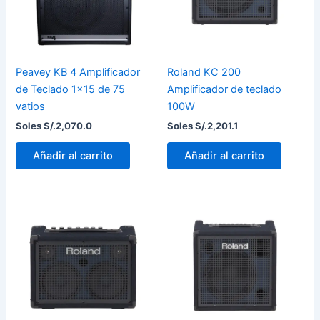
Peavey KB 4 Amplificador
Roland KC 200
de Teclado 1×15 de 75
Amplificador de teclado
vatios
100W
Soles S/.
2,070.0
Soles S/.
2,201.1
Añadir al carrito
Añadir al carrito