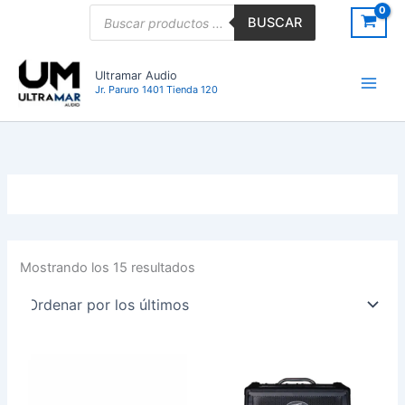
Ordenado
Ir
Búsqueda
por
BUSCAR
de
los
al
últimos
productos
contenido
Ultramar Audio
Jr. Paruro 1401 Tienda 120
Mostrando los 15 resultados