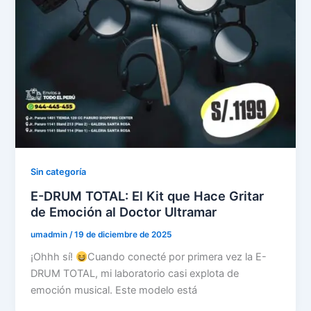
Sin categoría
E-DRUM TOTAL: El Kit que Hace Gritar
de Emoción al Doctor Ultramar
umadmin
/
19 de diciembre de 2025
¡Ohhh sí!
Cuando conecté por primera vez la E-
DRUM TOTAL, mi laboratorio casi explota de
emoción musical. Este modelo está