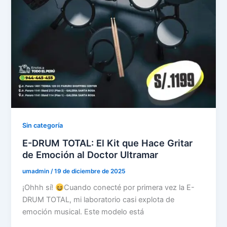
Sin categoría
E-DRUM TOTAL: El Kit que Hace Gritar
de Emoción al Doctor Ultramar
umadmin
/
19 de diciembre de 2025
¡Ohhh sí!
Cuando conecté por primera vez la E-
DRUM TOTAL, mi laboratorio casi explota de
emoción musical. Este modelo está