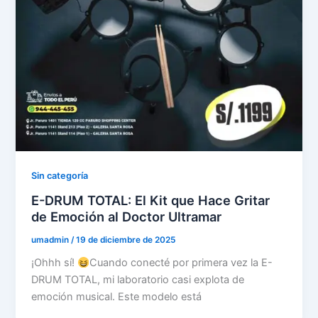
Sin categoría
E-DRUM TOTAL: El Kit que Hace Gritar
de Emoción al Doctor Ultramar
umadmin
/
19 de diciembre de 2025
¡Ohhh sí!
Cuando conecté por primera vez la E-
DRUM TOTAL, mi laboratorio casi explota de
emoción musical. Este modelo está