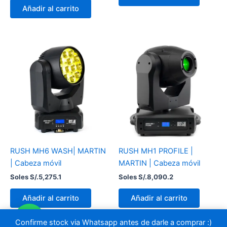
Añadir al carrito
RUSH MH6 WASH| MARTIN
RUSH MH1 PROFILE |
| Cabeza móvil
MARTIN | Cabeza móvil
Soles S/.
5,275.1
Soles S/.
8,090.2
Añadir al carrito
Añadir al carrito
Confirme stock via Whatsapp antes de darle a comprar :)