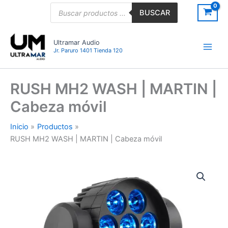
Ir
Búsqueda
BUSCAR
de
al
productos
contenido
Ultramar Audio
Jr. Paruro 1401 Tienda 120
RUSH MH2 WASH | MARTIN |
Cabeza móvil
Inicio
Productos
RUSH MH2 WASH | MARTIN | Cabeza móvil
RUSH
MH2
WASH
|
MARTIN
|
Cabeza